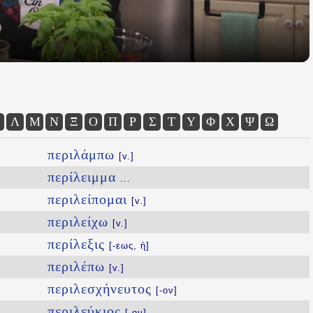
Λ
Μ
Ν
Ξ
Ο
Π
Ρ
Σ
Τ
Υ
Φ
Χ
Ψ
Ω
περιλάμπω
[v.]
περίλειμμα
...
περιλείπομαι
[v.]
περιλείχω
[v.]
περίλεξις
[-εως, ἡ]
περιλέπω
[v.]
περιλεσχήνευτος
[-ον]
περιλεύκιος
[-ον]