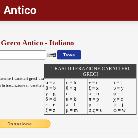
 Antico
 Greco Antico - Italiano
TRASLITTERAZIONE CARATTERI
GRECI
nserire i caratteri greci usa
α = a
η = h
ν = n
τ = t
 la trascrizione in caratteri
β = b
θ = q
ξ = x
υ = y
γ = g
ι = i
ο = o
φ = f
δ = d
κ = k
π = p
χ = c
ε = e
λ = l
ρ = r
ψ = j
ζ = z
μ = m
σ,ς = s
ω = w
Donazione