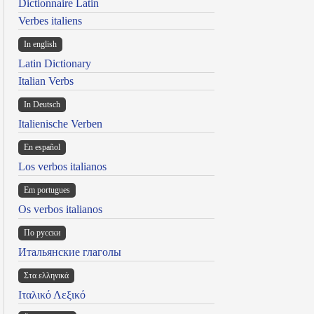
Dictionnaire Latin
Verbes italiens
In english
Latin Dictionary
Italian Verbs
In Deutsch
Italienische Verben
En español
Los verbos italianos
Em portugues
Os verbos italianos
По русски
Итальянские глаголы
Στα ελληνικά
Ιταλικό Λεξικό