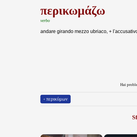
περικωμάζω
verbo
andare girando mezzo ubriaco, + l'accusativ
Hai proble
‹ περικύμων
Sf
×