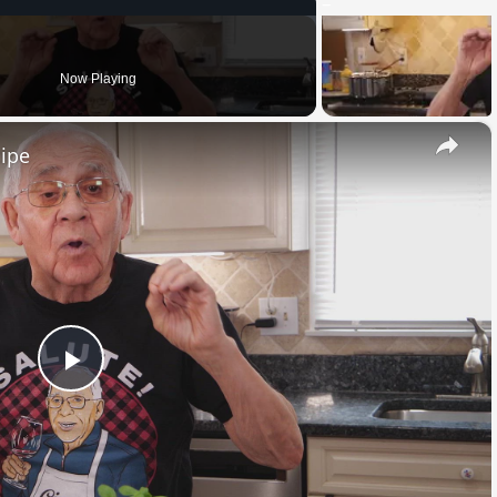
Now Playing
×
cipe
Play
Video