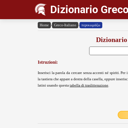
Dizionario Greco
Home
›
Greco-Italiano
›
περικωμάζω
Dizionario
Istruzioni:
Inserisci la parola da cercare senza accenti né spiriti. Per i
la tastiera che appare a destra della casella, oppure inserisci
latini usando questa
tabella di traslitterazione
.