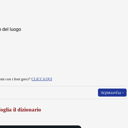
o del luogo
mi con i font greci?
CLICCA QUI
περικωνέω ›
oglia il dizionario