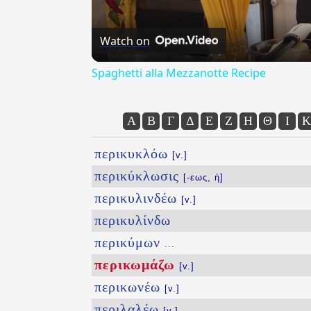
Watch on
Spaghetti alla Mezzanotte Recipe
Α
Β
Γ
Δ
Ε
Ζ
Η
Θ
Ι
Κ
περικυκλόω
[v.]
περικύκλωσις
[-εως, ἡ]
περικυλινδέω
[v.]
περικυλίνδω
περικύμων
...
περικωμάζω
[v.]
περικωνέω
[v.]
περιλαλέω
[v.]