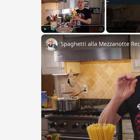
Play
Unmute
Fullscreen
Spaghetti alla Mezzanotte Re