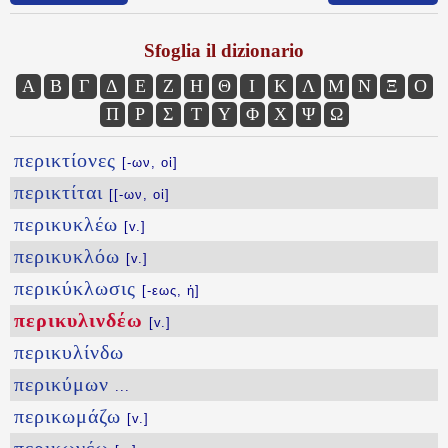
Sfoglia il dizionario
Α
Β
Γ
Δ
Ε
Ζ
Η
Θ
Ι
Κ
Λ
Μ
Ν
Ξ
Ο
Π
Ρ
Σ
Τ
Υ
Φ
Χ
Ψ
Ω
περικτίονες
[-ων, οἱ]
περικτίται
[[-ων, οἱ]
περικυκλέω
[v.]
περικυκλόω
[v.]
περικύκλωσις
[-εως, ἡ]
περικυλινδέω
[v.]
περικυλίνδω
περικύμων
...
περικωμάζω
[v.]