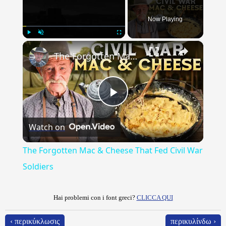
Now Playing
×
Play
Unmute
Fullscreen
The Forgotten Mac & Cheese That Fed Civil War Soldiers
Play
Watch on
Video
The Forgotten Mac & Cheese That Fed Civil War
Soldiers
Hai problemi con i font greci?
CLICCA QUI
‹ περικύκλωσις
περικυλίνδω ›