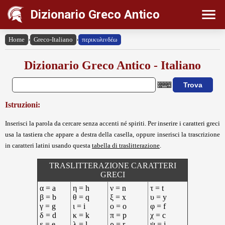
Dizionario Greco Antico
Home
›
Greco-Italiano
›
περικυλινδέω
Dizionario Greco Antico - Italiano
Istruzioni:
Inserisci la parola da cercare senza accenti né spiriti. Per inserire i caratteri greci
usa la tastiera che appare a destra della casella, oppure inserisci la trascrizione
in caratteri latini usando questa
tabella di traslitterazione
.
TRASLITTERAZIONE CARATTERI
GRECI
α = a
η = h
ν = n
τ = t
β = b
θ = q
ξ = x
υ = y
γ = g
ι = i
ο = o
φ = f
δ = d
κ = k
π = p
χ = c
ε = e
λ = l
ρ = r
ψ = j