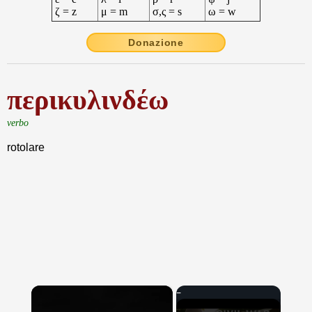
ζ = z
μ = m
σ,ς = s
ω = w
Donazione
περικυλινδέω
verbo
rotolare
×