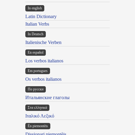
In english
Latin Dictionary
Italian Verbs
In Deutsch
Italienische Verben
En español
Los verbos italianos
Em portugues
Os verbos italianos
По русски
Итальянские глаголы
Στα ελληνικά
Ιταλικό Λεξικό
Ën piemontèis
Dissionari piemontèis