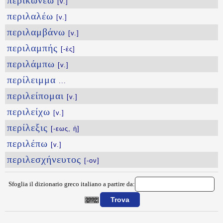
περικωνέω
[v.]
περιλαλέω
[v.]
περιλαμβάνω
[v.]
περιλαμπής
[-ές]
περιλάμπω
[v.]
περίλειμμα
...
περιλείπομαι
[v.]
περιλείχω
[v.]
περίλεξις
[-εως, ἡ]
περιλέπω
[v.]
περιλεσχήνευτος
[-ον]
Sfoglia il dizionario greco italiano a partire da:
{{ID:PERIKYLINDEW100}}