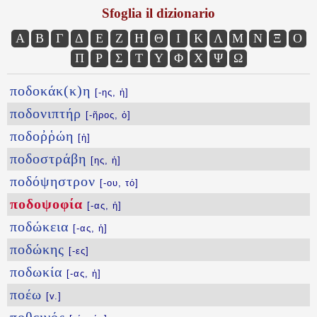
Sfoglia il dizionario
Α
Β
Γ
Δ
Ε
Ζ
Η
Θ
Ι
Κ
Λ
Μ
Ν
Ξ
Ο
Π
Ρ
Σ
Τ
Υ
Φ
Χ
Ψ
Ω
ποδοκάκ(κ)η
[-ης, ἡ]
ποδονιπτήρ
[-ῆρος, ὁ]
ποδοῤῥώη
[ἡ]
ποδοστράβη
[ης, ἡ]
ποδόψηστρον
[-ου, τό]
ποδοψοφία
[-ας, ἡ]
ποδώκεια
[-ας, ἡ]
ποδώκης
[-ες]
ποδωκία
[-ας, ἡ]
ποέω
[v.]