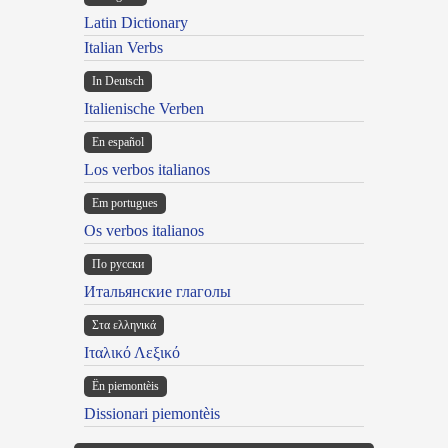
Latin Dictionary
Italian Verbs
In Deutsch
Italienische Verben
En español
Los verbos italianos
Em portugues
Os verbos italianos
По русски
Итальянские глаголы
Στα ελληνικά
Ιταλικό Λεξικό
Ën piemontèis
Dissionari piemontèis