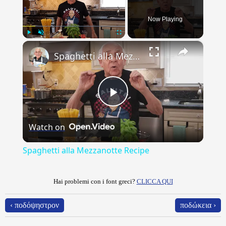
Now Playing
×
Play
Unmute
Fullscreen
Spaghetti alla Mezzanotte Recipe
Play
Watch on
Video
Spaghetti alla Mezzanotte Recipe
Hai problemi con i font greci?
CLICCA QUI
‹ ποδόψηστρον
ποδώκεια ›