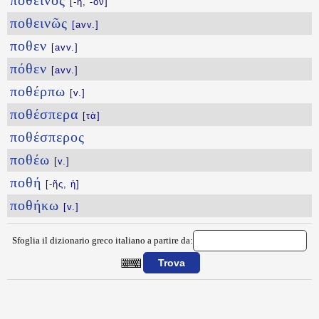
ποθεινός
[-ή, -όν]
ποθεινῶς
[avv.]
ποθεν
[avv.]
πόθεν
[avv.]
ποθέρπω
[v.]
ποθέσπερα
[τὰ]
ποθέσπερος
ποθέω
[v.]
ποθή
[-ῆς, ἡ]
ποθήκω
[v.]
Sfoglia il dizionario greco italiano a partire da:
{{ID:PODOJOFIA100}}
---CACHE---