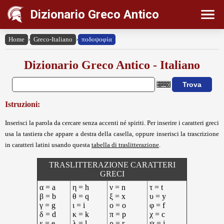
Dizionario Greco Antico
Home
›
Greco-Italiano
›
ποδοψοφία
Dizionario Greco Antico - Italiano
Istruzioni:
Inserisci la parola da cercare senza accenti né spiriti. Per inserire i caratteri greci
usa la tastiera che appare a destra della casella, oppure inserisci la trascrizione
in caratteri latini usando questa
tabella di traslitterazione
.
TRASLITTERAZIONE CARATTERI
GRECI
α = a
η = h
ν = n
τ = t
β = b
θ = q
ξ = x
υ = y
γ = g
ι = i
ο = o
φ = f
δ = d
κ = k
π = p
χ = c
ε = e
λ = l
ρ = r
ψ = j