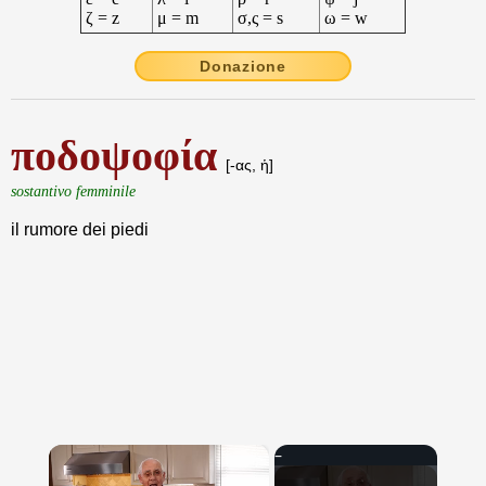
ζ = z
μ = m
σ,ς = s
ω = w
Donazione
ποδοψοφία
[-ας, ἡ]
sostantivo femminile
il rumore dei piedi
×