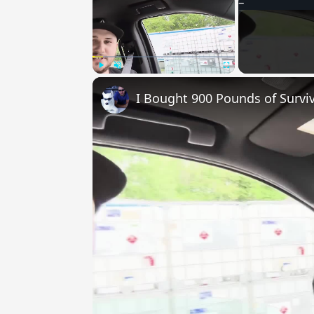
Play
Unmute
Fullscreen
I Bought 900 Pounds of Surviv