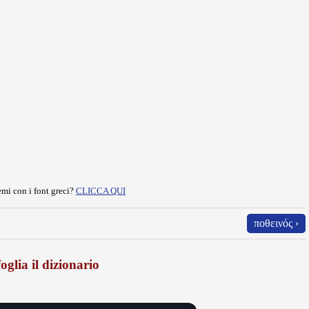
mi con i font greci?
CLICCA QUI
ποθεινός ›
oglia il dizionario