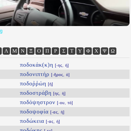
og
Λ
Μ
Ν
Ξ
Ο
Π
Ρ
Σ
Τ
Υ
Φ
Χ
Ψ
Ω
ποδοκάκ(κ)η
[-ης, ἡ]
ποδονιπτήρ
[-ῆρος, ὁ]
ποδοῤῥώη
[ἡ]
ποδοστράβη
[ης, ἡ]
ποδόψηστρον
[-ου, τό]
ποδοψοφία
[-ας, ἡ]
ποδώκεια
[-ας, ἡ]
ποδώκης
[-ες]