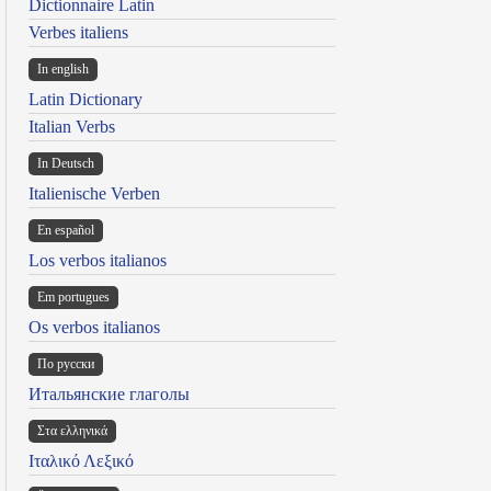
Dictionnaire Latin
Verbes italiens
In english
Latin Dictionary
Italian Verbs
In Deutsch
Italienische Verben
En español
Los verbos italianos
Em portugues
Os verbos italianos
По русски
Итальянские глаголы
Στα ελληνικά
Ιταλικό Λεξικό