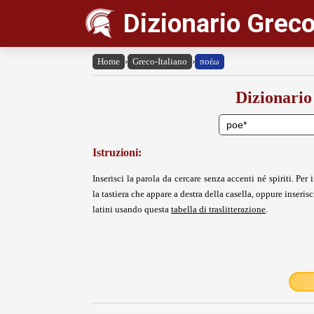
Dizionario Greco
Home
›
Greco-Italiano
›
ποέω
Dizionario
Istruzioni:
Inserisci la parola da cercare senza accenti né spiriti. Per i
la tastiera che appare a destra della casella, oppure inserisci
latini usando questa
tabella di traslitterazione
.