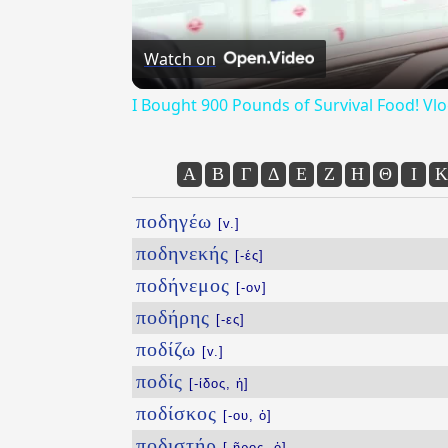
Watch on
I Bought 900 Pounds of Survival Food! Vl
Α
Β
Γ
Δ
Ε
Ζ
Η
Θ
Ι
Κ
ποδηγέω
[v.]
ποδηνεκής
[-ές]
ποδήνεμος
[-ον]
ποδήρης
[-ες]
ποδίζω
[v.]
ποδίς
[-ίδος, ἡ]
ποδίσκος
[-ου, ὁ]
ποδιστήρ
[-ῆρος, ὁ]