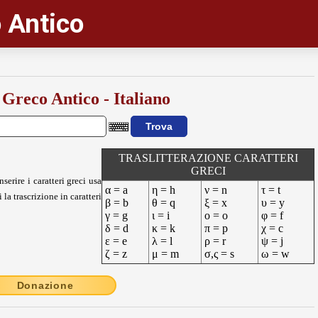
 Antico
 Greco Antico - Italiano
TRASLITTERAZIONE CARATTERI
GRECI
nserire i caratteri greci usa
α = a
η = h
ν = n
τ = t
 la trascrizione in caratteri
β = b
θ = q
ξ = x
υ = y
γ = g
ι = i
ο = o
φ = f
δ = d
κ = k
π = p
χ = c
ε = e
λ = l
ρ = r
ψ = j
ζ = z
μ = m
σ,ς = s
ω = w
Donazione