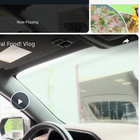
Now Playing
×
al Food! Vlog
Play
Video