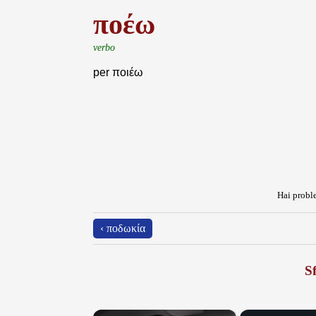
ποέω
verbo
per ποιέω
Hai proble
‹ ποδωκία
Sf
×