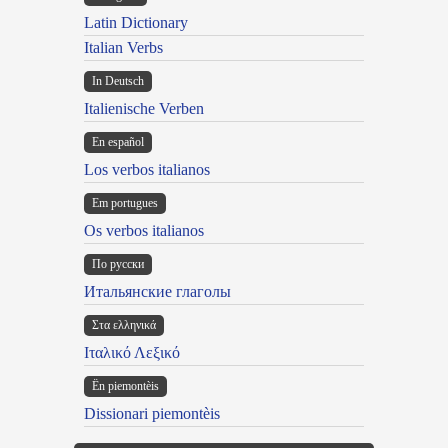
Latin Dictionary
Italian Verbs
In Deutsch
Italienische Verben
En español
Los verbos italianos
Em portugues
Os verbos italianos
По русски
Итальянские глаголы
Στα ελληνικά
Ιταλικό Λεξικό
Ën piemontèis
Dissionari piemontèis