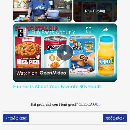
Now Playing
×
Play
Unmute
Fullscreen
Fun Facts About Your Favorite 90s Foods
Play
Watch on
Video
Fun Facts About Your Favorite 90s Foods
Hai problemi con i font greci?
CLICCA QUI
‹ ποδώκεια
ποδωκία ›