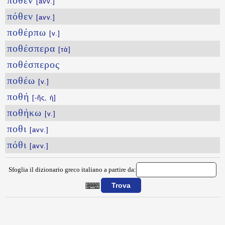
ποθεν
[avv.]
πόθεν
[avv.]
ποθέρπω
[v.]
ποθέσπερα
[τὰ]
ποθέσπερος
ποθέω
[v.]
ποθή
[-ῆς, ἡ]
ποθήκω
[v.]
ποθι
[avv.]
πόθι
[avv.]
Sfoglia il dizionario greco italiano a partire da:
{{ID:PODWKHS100}}
---CACHE---