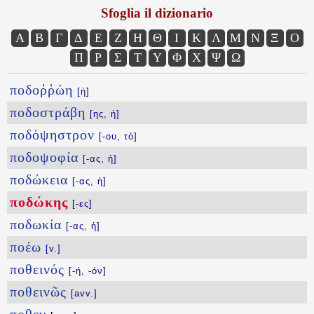
Sfoglia il dizionario
Α
Β
Γ
Δ
Ε
Ζ
Η
Θ
Ι
Κ
Λ
Μ
Ν
Ξ
Ο
Π
Ρ
Σ
Τ
Υ
Φ
Χ
Ψ
Ω
ποδοῤῥώη
[ἡ]
ποδοστράβη
[ης, ἡ]
ποδόψηστρον
[-ου, τό]
ποδοψοφία
[-ας, ἡ]
ποδώκεια
[-ας, ἡ]
ποδώκης
[-ες]
ποδωκία
[-ας, ἡ]
ποέω
[v.]
ποθεινός
[-ή, -όν]
ποθεινῶς
[avv.]