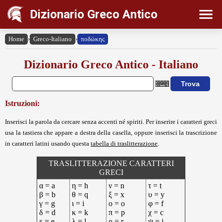
Dizionario Greco Antico
Home
›
Greco-Italiano
›
ποδώκης
Dizionario Greco Antico - Italiano
Istruzioni:
Inserisci la parola da cercare senza accenti né spiriti. Per inserire i caratteri greci
usa la tastiera che appare a destra della casella, oppure inserisci la trascrizione
in caratteri latini usando questa
tabella di traslitterazione
.
TRASLITTERAZIONE CARATTERI
GRECI
α = a
η = h
ν = n
τ = t
β = b
θ = q
ξ = x
υ = y
γ = g
ι = i
ο = o
φ = f
δ = d
κ = k
π = p
χ = c
ε = e
λ = l
ρ = r
ψ = j