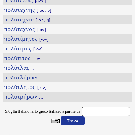
πολυτελῶς
[avv.]
πολυτέχνης
[-ου, ὁ]
πολυτεχνία
[-ας, ἡ]
πολύτεχνος
[-ον]
πολυτίμητος
[-ον]
πολύτιμος
[-ον]
πολύτιτος
[-ον]
πολύτλας
...
πολυτλήμων
...
πολύτλητος
[-ον]
πολυτρήρων
...
Sfoglia il dizionario greco italiano a partire da:
{{ID:POLYTEKNIA100}}