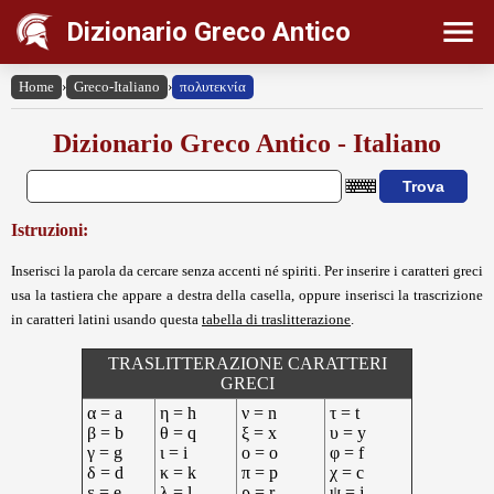
Dizionario Greco Antico
Home
›
Greco-Italiano
›
πολυτεκνία
Dizionario Greco Antico - Italiano
Istruzioni:
Inserisci la parola da cercare senza accenti né spiriti. Per inserire i caratteri greci
usa la tastiera che appare a destra della casella, oppure inserisci la trascrizione
in caratteri latini usando questa
tabella di traslitterazione
.
TRASLITTERAZIONE CARATTERI
GRECI
α = a
η = h
ν = n
τ = t
β = b
θ = q
ξ = x
υ = y
γ = g
ι = i
ο = o
φ = f
δ = d
κ = k
π = p
χ = c
ε = e
λ = l
ρ = r
ψ = j