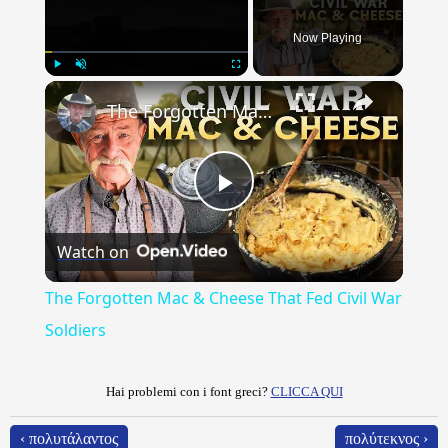
Now Playing
×
Play
Unmute
Fullscreen
The Forgotten Mac & Cheese That Fed Civil War Soldiers
Play
Watch on
Video
The Forgotten Mac & Cheese That Fed Civil War
Soldiers
Hai problemi con i font greci?
CLICCA QUI
‹ πολυτάλαντος
πολύτεκνος ›