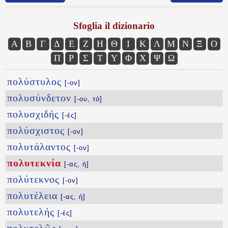
Sfoglia il dizionario
Α
Β
Γ
Δ
Ε
Ζ
Η
Θ
Ι
Κ
Λ
Μ
Ν
Ξ
Ο
Π
Ρ
Σ
Τ
Υ
Φ
Χ
Ψ
Ω
πολύστυλος
[-ον]
πολυσύνδετον
[-ου, τό]
πολυσχιδής
[-ές]
πολύσχιστος
[-ον]
πολυτάλαντος
[-ον]
πολυτεκνία
[-ας, ἡ]
πολύτεκνος
[-ον]
πολυτέλεια
[-ας, ἡ]
πολυτελής
[-ές]