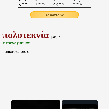
ζ = z
μ = m
σ,ς = s
ω = w
Donazione
πολυτεκνία
[-ας, ἡ]
sostantivo femminile
numerosa prole
×