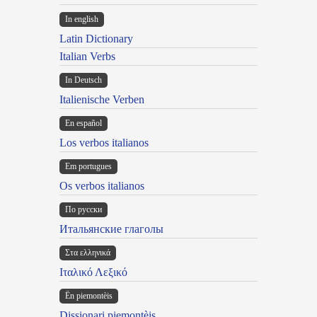
In english
Latin Dictionary
Italian Verbs
In Deutsch
Italienische Verben
En español
Los verbos italianos
Em portugues
Os verbos italianos
По русски
Итальянские глаголы
Στα ελληνικά
Ιταλικό Λεξικό
Ën piemontèis
Dissionari piemontèis