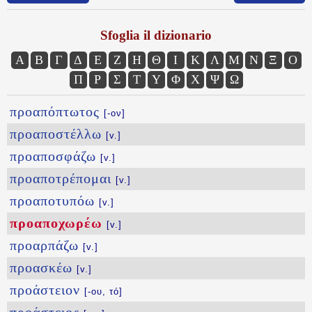
Sfoglia il dizionario
Α
Β
Γ
Δ
Ε
Ζ
Η
Θ
Ι
Κ
Λ
Μ
Ν
Ξ
Ο
Π
Ρ
Σ
Τ
Υ
Φ
Χ
Ψ
Ω
προαπόπτωτος
[-ον]
προαποστέλλω
[v.]
προαποσφάζω
[v.]
προαποτρέπομαι
[v.]
προαποτυπόω
[v.]
προαποχωρέω
[v.]
προαρπάζω
[v.]
προασκέω
[v.]
προάστειον
[-ου, τό]