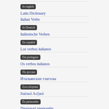
In english
Latin Dictionary
Italian Verbs
In Deutsch
Italienische Verben
En español
Los verbos italianos
Em portugues
Os verbos italianos
По русски
Итальянские глаголы
Στα ελληνικά
Ιταλικό Λεξικό
Ën piemontèis
Dissionari piemontèis