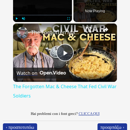
Now Playing
×
Play
Unmute
Fullscreen
The Forgotten Mac & Cheese That Fed Civil War Soldiers
Play
Watch on
Video
The Forgotten Mac & Cheese That Fed Civil War
Soldiers
Hai problemi con i font greci?
CLICCA QUI
‹ προαποτυπόω
προαρπάζω ›