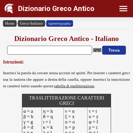
Dizionario Greco Antico
Home
›
Greco-Italiano
›
προαποχωρέω
Dizionario Greco Antico - Italiano
Istruzioni:
Inserisci la parola da cercare senza accenti né spiriti. Per inserire i caratteri greci
usa la tastiera che appare a destra della casella, oppure inserisci la trascrizione
in caratteri latini usando questa
tabella di traslitterazione
.
TRASLITTERAZIONE CARATTERI
GRECI
α = a
η = h
ν = n
τ = t
β = b
θ = q
ξ = x
υ = y
γ = g
ι = i
ο = o
φ = f
δ = d
κ = k
π = p
χ = c
ε = e
λ = l
ρ = r
ψ = j