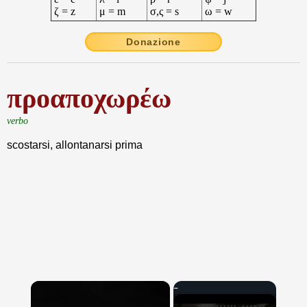
ζ = z
μ = m
σ,ς = s
ω = w
Donazione
προαποχωρέω
verbo
scostarsi, allontanarsi prima
×