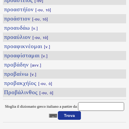
προάστειος
[-ον]
προαστήϊον
[-ου, τό]
προάστιον
[-ου, τό]
προαυδάω
[v.]
προαύλιον
[-ου, τό]
προαφικνέομαι
[v.]
προαφίσταμαι
[v.]
προβάδην
[avv.]
προβαίνω
[v.]
προβακχήϊος
[-ου, ὁ]
Προβάλινθος
[-ου, ὁ]
Sfoglia il dizionario greco italiano a partire da:
{{ID:PROAPOCWREW100}}