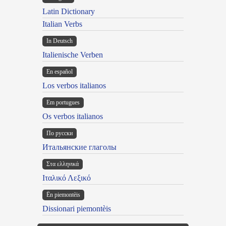
Latin Dictionary
Italian Verbs
In Deutsch
Italienische Verben
En español
Los verbos italianos
Em portugues
Os verbos italianos
По русски
Итальянские глаголы
Στα ελληνικά
Ιταλικό Λεξικό
Ën piemontèis
Dissionari piemontèis