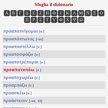
Sfoglia il dizionario
Α
Β
Γ
Δ
Ε
Ζ
Η
Θ
Ι
Κ
Λ
Μ
Ν
Ξ
Ο
Π
Ρ
Σ
Τ
Υ
Φ
Χ
Ψ
Ω
προαποπνίγομαι
[v.]
προαπόπτωτος
[-ον]
προαποστέλλω
[v.]
προαποσφάζω
[v.]
προαποτρέπομαι
[v.]
προαποτυπόω
[v.]
προαποχωρέω
[v.]
προαρπάζω
[v.]
προασκέω
[v.]
προάστειον
[-ου, τό]