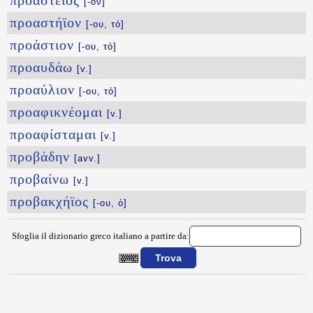
προάστειος
[-ον]
προαστήϊον
[-ου, τό]
προάστιον
[-ου, τό]
προαυδάω
[v.]
προαύλιον
[-ου, τό]
προαφικνέομαι
[v.]
προαφίσταμαι
[v.]
προβάδην
[avv.]
προβαίνω
[v.]
προβακχήϊος
[-ου, ὁ]
Sfoglia il dizionario greco italiano a partire da:
{{ID:PROAPOTYPOW100}}
---CACHE---