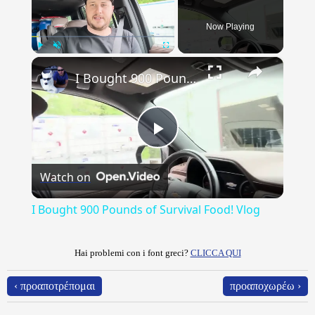
Now Playing
×
Play
Unmute
Fullscreen
I Bought 900 Pounds of Survival Food! Vlog
Play
Watch on
Video
I Bought 900 Pounds of Survival Food! Vlog
Hai problemi con i font greci?
CLICCA QUI
‹ προαποτρέπομαι
προαποχωρέω ›