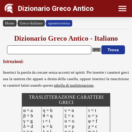
Dizionario Greco Antico
Home
›
Greco-Italiano
›
προαποτυπόω
Dizionario Greco Antico - Italiano
Istruzioni:
Inserisci la parola da cercare senza accenti né spiriti. Per inserire i caratteri greci
usa la tastiera che appare a destra della casella, oppure inserisci la trascrizione
in caratteri latini usando questa
tabella di traslitterazione
.
TRASLITTERAZIONE CARATTERI
GRECI
α = a
η = h
ν = n
τ = t
β = b
θ = q
ξ = x
υ = y
γ = g
ι = i
ο = o
φ = f
δ = d
κ = k
π = p
χ = c
ε = e
λ = l
ρ = r
ψ = j