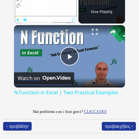
Now Playing
×
Play
Unmute
Fullscreen
N Function in Excel | Two Practical Examples
Play
Watch on
Video
N Function in Excel | Two Practical Examples
Hai problemi con i font greci?
CLICCA QUI
‹ προβάδην
προβακχήϊος ›