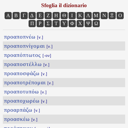
Sfoglia il dizionario
Α
Β
Γ
Δ
Ε
Ζ
Η
Θ
Ι
Κ
Λ
Μ
Ν
Ξ
Ο
Π
Ρ
Σ
Τ
Υ
Φ
Χ
Ψ
Ω
προαποπνέω
[v.]
προαποπνίγομαι
[v.]
προαπόπτωτος
[-ον]
προαποστέλλω
[v.]
προαποσφάζω
[v.]
προαποτρέπομαι
[v.]
προαποτυπόω
[v.]
προαποχωρέω
[v.]
προαρπάζω
[v.]
προασκέω
[v.]