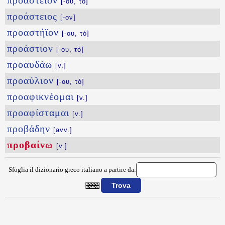
προάστειον
[-ου, τό]
προάστειος
[-ον]
προαστήϊον
[-ου, τό]
προάστιον
[-ου, τό]
προαυδάω
[v.]
προαύλιον
[-ου, τό]
προαφικνέομαι
[v.]
προαφίσταμαι
[v.]
προβάδην
[avv.]
προβαίνω
[v.]
Sfoglia il dizionario greco italiano a partire da:
{{ID:PROBAINW100}}
---CACHE---