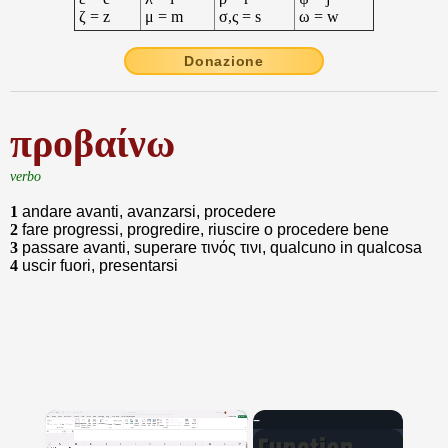
ζ = z
μ = m
σ,ς = s
ω = w
Donazione
προβαίνω
verbo
1
andare avanti, avanzarsi, procedere
2
fare progressi, progredire, riuscire o procedere bene
3
passare avanti, superare τινός τινι, qualcuno in qualcosa
4
uscir fuori, presentarsi
×