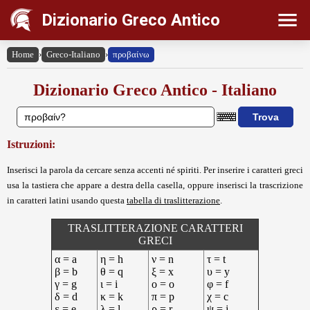
Dizionario Greco Antico
Home
›
Greco-Italiano
›
προβαίνω
Dizionario Greco Antico - Italiano
Istruzioni:
Inserisci la parola da cercare senza accenti né spiriti. Per inserire i caratteri greci
usa la tastiera che appare a destra della casella, oppure inserisci la trascrizione
in caratteri latini usando questa
tabella di traslitterazione
.
TRASLITTERAZIONE CARATTERI
GRECI
α = a
η = h
ν = n
τ = t
β = b
θ = q
ξ = x
υ = y
γ = g
ι = i
ο = o
φ = f
δ = d
κ = k
π = p
χ = c
ε = e
λ = l
ρ = r
ψ = j