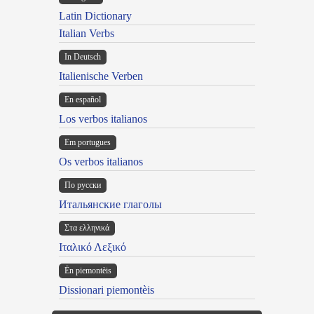
Latin Dictionary
Italian Verbs
In Deutsch
Italienische Verben
En español
Los verbos italianos
Em portugues
Os verbos italianos
По русски
Итальянские глаголы
Στα ελληνικά
Ιταλικό Λεξικό
Ën piemontèis
Dissionari piemontèis