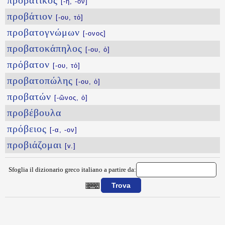
προβατικός
[-ή, -όν]
προβάτιον
[-ου, τό]
προβατογνώμων
[-ονος]
προβατοκάπηλος
[-ου, ὁ]
πρόβατον
[-ου, τό]
προβατοπώλης
[-ου, ὁ]
προβατών
[-ῶνος, ὁ]
προβέβουλα
πρόβειος
[-α, -ον]
προβιάζομαι
[v.]
Sfoglia il dizionario greco italiano a partire da:
{{ID:PROBASIS100}}
---CACHE---