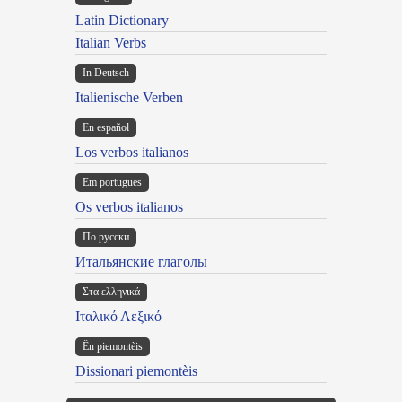
Latin Dictionary
Italian Verbs
In Deutsch
Italienische Verben
En español
Los verbos italianos
Em portugues
Os verbos italianos
По русски
Итальянские глаголы
Στα ελληνικά
Ιταλικό Λεξικό
Ën piemontèis
Dissionari piemontèis