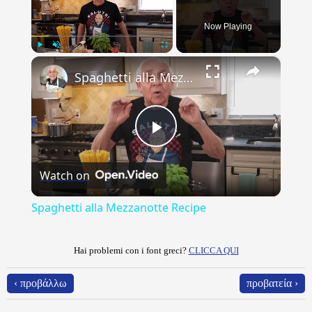
Now Playing
×
Play
Unmute
Fullscreen
Spaghetti alla Mezzanotte Recipe
Play
Watch on
Video
Spaghetti alla Mezzanotte Recipe
Hai problemi con i font greci?
CLICCA QUI
‹ προβάλλω
προβατεία ›