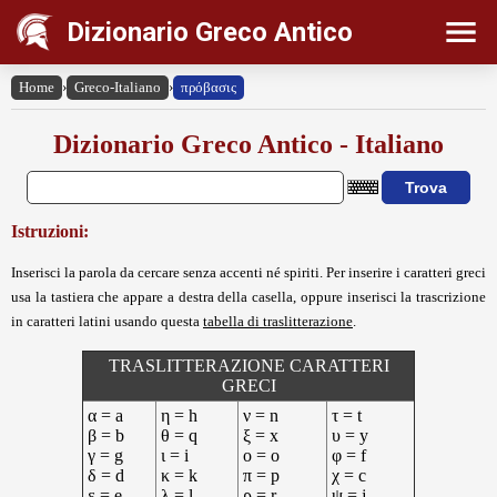
Dizionario Greco Antico
Home
›
Greco-Italiano
›
πρόβασις
Dizionario Greco Antico - Italiano
Istruzioni:
Inserisci la parola da cercare senza accenti né spiriti. Per inserire i caratteri greci
usa la tastiera che appare a destra della casella, oppure inserisci la trascrizione
in caratteri latini usando questa
tabella di traslitterazione
.
TRASLITTERAZIONE CARATTERI
GRECI
α = a
η = h
ν = n
τ = t
β = b
θ = q
ξ = x
υ = y
γ = g
ι = i
ο = o
φ = f
δ = d
κ = k
π = p
χ = c
ε = e
λ = l
ρ = r
ψ = j