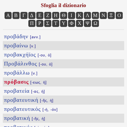
Sfoglia il dizionario
Α
Β
Γ
Δ
Ε
Ζ
Η
Θ
Ι
Κ
Λ
Μ
Ν
Ξ
Ο
Π
Ρ
Σ
Τ
Υ
Φ
Χ
Ψ
Ω
προβάδην
[avv.]
προβαίνω
[v.]
προβακχήϊος
[-ου, ὁ]
Προβάλινθος
[-ου, ὁ]
προβάλλω
[v.]
πρόβασις
[-εως, ἡ]
προβατεία
[-ας, ἡ]
προβατευτική
[-ῆς, ἡ]
προβατευτικός
[-ή, -όν]
προβατική
[-ῆς, ἡ]