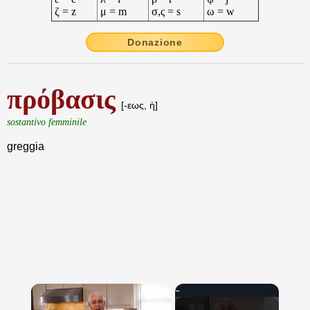
ζ = z
μ = m
σ,ς = s
ω = w
Donazione
πρόβασις
[-εως, ἡ]
sostantivo femminile
greggia
×