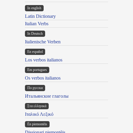
In english
Latin Dictionary
Italian Verbs
In Deutsch
Italienische Verben
En español
Los verbos italianos
Em portugues
Os verbos italianos
По русски
Итальянские глаголы
Στα ελληνικά
Ιταλικό Λεξικό
Ën piemontèis
Dissionari piemontèis