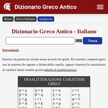
Dizionario Greco Antico
Home
›
Greco-Italiano
›
προβατεία
Dizionario Greco Antico - Italiano
Istruzioni:
Inserisci la parola da cercare senza accenti né spiriti. Per inserire i caratteri greci
usa la tastiera che appare a destra della casella, oppure inserisci la trascrizione
in caratteri latini usando questa
tabella di traslitterazione
.
TRASLITTERAZIONE CARATTERI
GRECI
α = a
η = h
ν = n
τ = t
β = b
θ = q
ξ = x
υ = y
γ = g
ι = i
ο = o
φ = f
δ = d
κ = k
π = p
χ = c
ε = e
λ = l
ρ = r
ψ = j