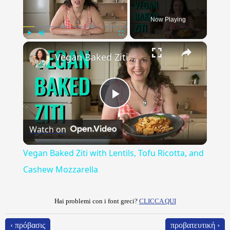
Now Playing
×
Play
Unmute
Fullscreen
Vegan Baked Ziti with Lentils, Tofu Ricotta, and Cashew Mozzarella
Play
Watch on
Video
Vegan Baked Ziti with Lentils, Tofu Ricotta, and
Cashew Mozzarella
Hai problemi con i font greci?
CLICCA QUI
‹ πρόβασις
προβατευτική ›