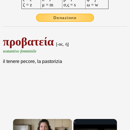
ζ = z
μ = m
σ,ς = s
ω = w
Donazione
προβατεία
[-ας, ἡ]
sostantivo femminile
il tenere pecore, la pastorizia
×