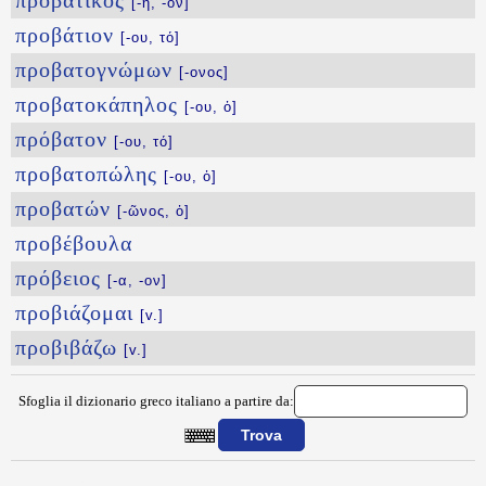
προβατικός
[-ή, -όν]
προβάτιον
[-ου, τό]
προβατογνώμων
[-ονος]
προβατοκάπηλος
[-ου, ὁ]
πρόβατον
[-ου, τό]
προβατοπώλης
[-ου, ὁ]
προβατών
[-ῶνος, ὁ]
προβέβουλα
πρόβειος
[-α, -ον]
προβιάζομαι
[v.]
προβιβάζω
[v.]
Sfoglia il dizionario greco italiano a partire da:
{{ID:PROBATEIA100}}