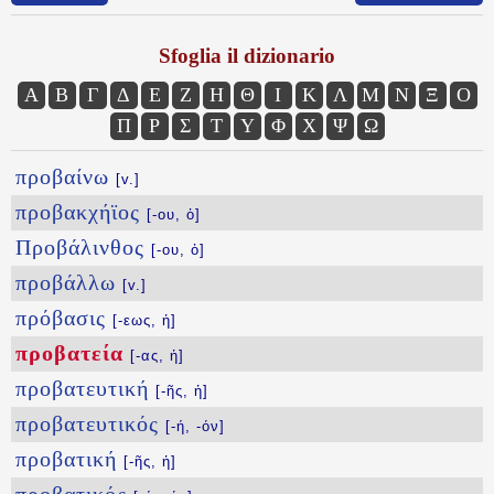
Sfoglia il dizionario
Α
Β
Γ
Δ
Ε
Ζ
Η
Θ
Ι
Κ
Λ
Μ
Ν
Ξ
Ο
Π
Ρ
Σ
Τ
Υ
Φ
Χ
Ψ
Ω
προβαίνω
[v.]
προβακχήϊος
[-ου, ὁ]
Προβάλινθος
[-ου, ὁ]
προβάλλω
[v.]
πρόβασις
[-εως, ἡ]
προβατεία
[-ας, ἡ]
προβατευτική
[-ῆς, ἡ]
προβατευτικός
[-ή, -όν]
προβατική
[-ῆς, ἡ]