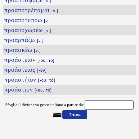
προαποσφάζω
[v.]
προαποτρέπομαι
[v.]
προαποτυπόω
[v.]
προαποχωρέω
[v.]
προαρπάζω
[v.]
προασκέω
[v.]
προάστειον
[-ου, τό]
προάστειος
[-ον]
προαστήϊον
[-ου, τό]
προάστιον
[-ου, τό]
Sfoglia il dizionario greco italiano a partire da:
{{ID:PROAPOPEMPW100}}
---CACHE---