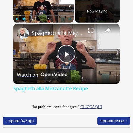
Now Playing
×
Play
Unmute
Fullscreen
Spaghetti alla Mezzanotte Recipe
Play
Watch on
Video
Spaghetti alla Mezzanotte Recipe
Hai problemi con i font greci?
CLICCA QUI
‹ προαπόλλυμι
προαποπνέω ›