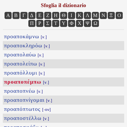
Sfoglia il dizionario
Α
Β
Γ
Δ
Ε
Ζ
Η
Θ
Ι
Κ
Λ
Μ
Ν
Ξ
Ο
Π
Ρ
Σ
Τ
Υ
Φ
Χ
Ψ
Ω
προαποκάμνω
[v.]
προαποκληρόω
[v.]
προαπολαύω
[v.]
προαπολείπω
[v.]
προαπόλλυμι
[v.]
προαποπέμπω
[v.]
προαποπνέω
[v.]
προαποπνίγομαι
[v.]
προαπόπτωτος
[-ον]
προαποστέλλω
[v.]