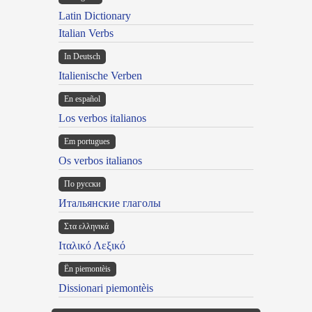
Latin Dictionary
Italian Verbs
In Deutsch
Italienische Verben
En español
Los verbos italianos
Em portugues
Os verbos italianos
По русски
Итальянские глаголы
Στα ελληνικά
Ιταλικό Λεξικό
Ën piemontèis
Dissionari piemontèis