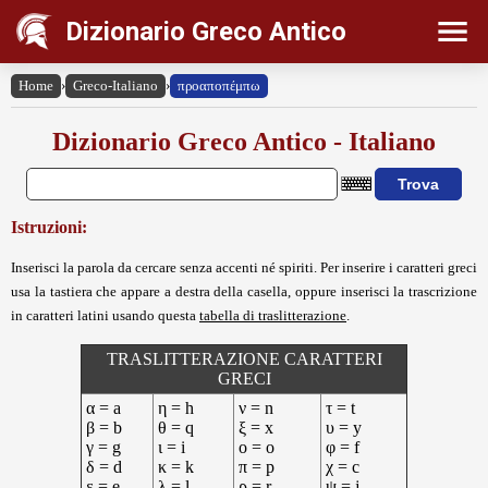
Dizionario Greco Antico
Home
›
Greco-Italiano
›
προαποπέμπω
Dizionario Greco Antico - Italiano
Istruzioni:
Inserisci la parola da cercare senza accenti né spiriti. Per inserire i caratteri greci
usa la tastiera che appare a destra della casella, oppure inserisci la trascrizione
in caratteri latini usando questa
tabella di traslitterazione
.
TRASLITTERAZIONE CARATTERI
GRECI
α = a
η = h
ν = n
τ = t
β = b
θ = q
ξ = x
υ = y
γ = g
ι = i
ο = o
φ = f
δ = d
κ = k
π = p
χ = c
ε = e
λ = l
ρ = r
ψ = j