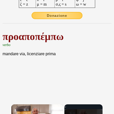
ζ = z
μ = m
σ,ς = s
ω = w
Donazione
προαποπέμπω
verbo
mandare via, licenziare prima
×