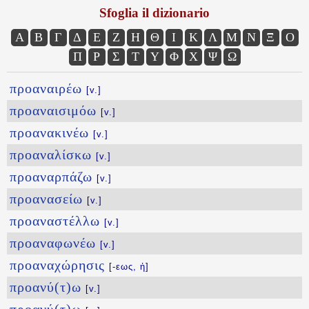
Sfoglia il dizionario
Α
Β
Γ
Δ
Ε
Ζ
Η
Θ
Ι
Κ
Λ
Μ
Ν
Ξ
Ο
Π
Ρ
Σ
Τ
Υ
Φ
Χ
Ψ
Ω
προαναιρέω
[v.]
προαναισιμόω
[v.]
προανακινέω
[v.]
προαναλίσκω
[v.]
προαναρπάζω
[v.]
προανασείω
[v.]
προαναστέλλω
[v.]
προαναφωνέω
[v.]
προαναχώρησις
[-εως, ἡ]
προανύ(τ)ω
[v.]