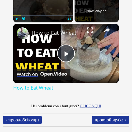
Now Playing
×
Play
Unmute
Fullscreen
How to Eat Wheat
Play
Watch on
Video
How to Eat Wheat
Hai problemi con i font greci?
CLICCA QUI
‹ προαποδείκνυμι
προαποθρηνέω ›