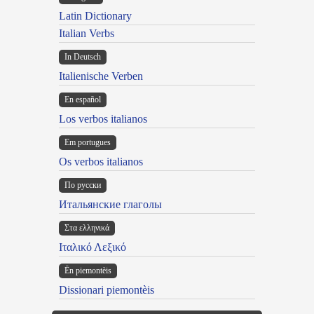
Latin Dictionary
Italian Verbs
In Deutsch
Italienische Verben
En español
Los verbos italianos
Em portugues
Os verbos italianos
По русски
Итальянские глаголы
Στα ελληνικά
Ιταλικό Λεξικό
Ën piemontèis
Dissionari piemontèis