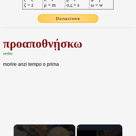
ζ = z
μ = m
σ,ς = s
ω = w
Donazione
προαποθνῄσκω
verbo
morire anzi tempo o prima
×