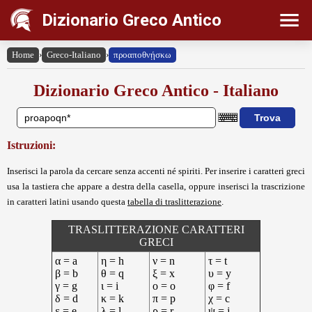
Dizionario Greco Antico
Home
›
Greco-Italiano
›
προαποθνῄσκω
Dizionario Greco Antico - Italiano
Istruzioni:
Inserisci la parola da cercare senza accenti né spiriti. Per inserire i caratteri greci
usa la tastiera che appare a destra della casella, oppure inserisci la trascrizione
in caratteri latini usando questa
tabella di traslitterazione
.
TRASLITTERAZIONE CARATTERI
GRECI
α = a
η = h
ν = n
τ = t
β = b
θ = q
ξ = x
υ = y
γ = g
ι = i
ο = o
φ = f
δ = d
κ = k
π = p
χ = c
ε = e
λ = l
ρ = r
ψ = j