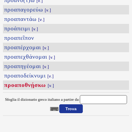
προανύ(τ)ω
[v.]
προαπαγορεύω
[v.]
προαπαντάω
[v.]
προάπειμι
[v.]
προαπεῖπον
προαπέρχομαι
[v.]
προαπεχθάνομαι
[v.]
προαπηγέομαι
[v.]
προαποδείκνυμι
[v.]
προαποθνῄσκω
[v.]
Sfoglia il dizionario greco italiano a partire da:
{{ID:PROAPOQNHSKW100}}
---CACHE---