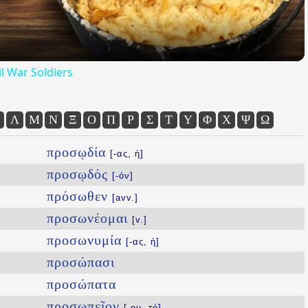
l War Soldiers
Λ
Μ
Ν
Ξ
Ο
Π
Ρ
Σ
Τ
Υ
Φ
Χ
Ψ
Ω
προσῳδία
[-ας, ἡ]
προσῳδός
[-όν]
πρόσωθεν
[avv.]
προσωνέομαι
[v.]
προσωνυμία
[-ας, ἡ]
προσώπασι
προσώπατα
προσωπεῖον
[-ου, τό]