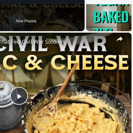
Now Playing
×
hat Fed Civil War Soldiers
Play
Video