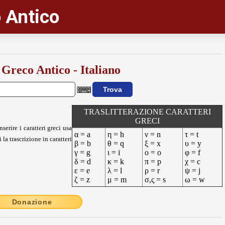
 Antico
 Greco Antico - Italiano
TRASLITTERAZIONE CARATTERI
GRECI
nserire i caratteri greci usa
α = a
η = h
ν = n
τ = t
 la trascrizione in caratteri
β = b
θ = q
ξ = x
υ = y
γ = g
ι = i
ο = o
φ = f
δ = d
κ = k
π = p
χ = c
ε = e
λ = l
ρ = r
ψ = j
ζ = z
μ = m
σ,ς = s
ω = w
Donazione