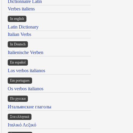
Dictionnaire Latin
Verbes italiens
In english
Latin Dictionary
Italian Verbs
In Deutsch
Italienische Verben
En español
Los verbos italianos
Em portugues
Os verbos italianos
По русски
Итальянские глаголы
Στα ελληνικά
Ιταλικό Λεξικό