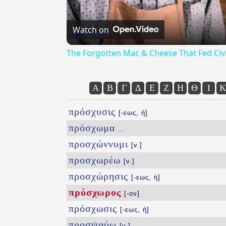
Watch on
The Forgotten Mac & Cheese That Fed Civi
Α
Β
Γ
Δ
Ε
Ζ
Η
Θ
Ι
Κ
πρόσχυσις
[-εως, ἡ]
πρόσχωμα
...
προσχώννυμι
[v.]
προσχωρέω
[v.]
προσχώρησις
[-εως, ἡ]
πρόσχωρος
[-ον]
πρόσχωσις
[-εως, ἡ]
προσψαύω
[v.]