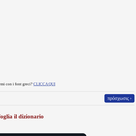
mi con i font greci?
CLICCA QUI
πρόσχωσις ›
oglia il dizionario