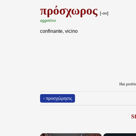
πρόσχωρος
[-ον]
aggettivo
confinante, vicino
Hai proble
‹ προσχώρησις
Sf
×