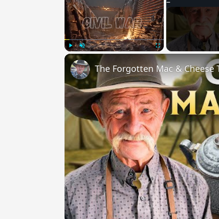
Play
Unmute
Fullscreen
The Forgotten Mac & Cheese T