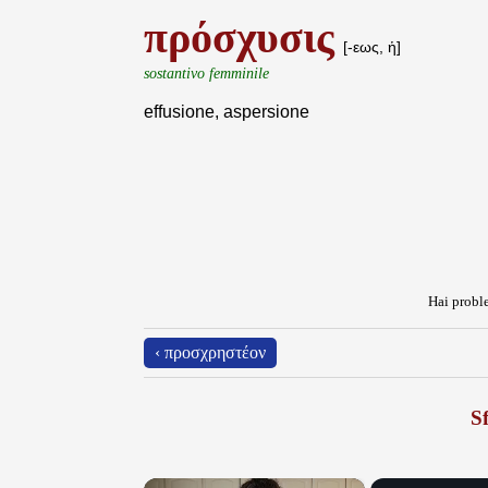
πρόσχυσις
[-εως, ἡ]
sostantivo femminile
effusione, aspersione
Hai proble
‹ προσχρηστέον
Sf
×