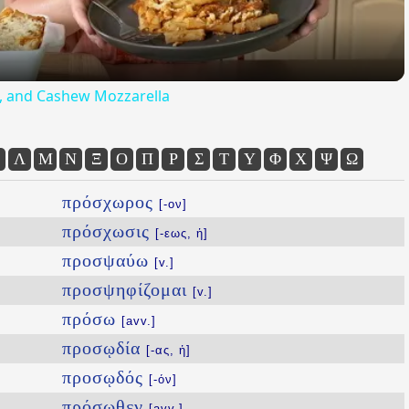
ta, and Cashew Mozzarella
Λ
Μ
Ν
Ξ
Ο
Π
Ρ
Σ
Τ
Υ
Φ
Χ
Ψ
Ω
πρόσχωρος
[-ον]
πρόσχωσις
[-εως, ἡ]
προσψαύω
[v.]
προσψηφίζομαι
[v.]
πρόσω
[avv.]
προσῳδία
[-ας, ἡ]
προσῳδός
[-όν]
πρόσωθεν
[avv.]