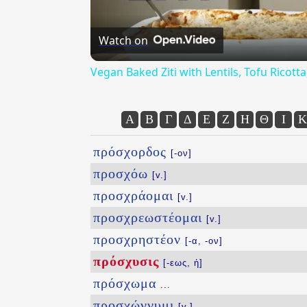
Watch on
Vegan Baked Ziti with Lentils, Tofu Ricot
Α
Β
Γ
Δ
Ε
Ζ
Η
Θ
Ι
Κ
πρόσχορδος
[-ον]
προσχόω
[v.]
προσχράομαι
[v.]
προσχρεωστέομαι
[v.]
προσχρηστέον
[-α, -ον]
πρόσχυσις
[-εως, ἡ]
πρόσχωμα
...
προσχώννυμι
[v.]