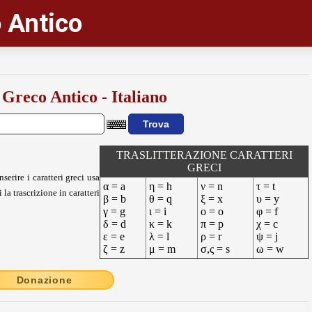
 Antico
 Greco Antico - Italiano
TRASLITTERAZIONE CARATTERI
GRECI
nserire i caratteri greci usa
α = a
η = h
ν = n
τ = t
 la trascrizione in caratteri
β = b
θ = q
ξ = x
υ = y
γ = g
ι = i
ο = o
φ = f
δ = d
κ = k
π = p
χ = c
ε = e
λ = l
ρ = r
ψ = j
ζ = z
μ = m
σ,ς = s
ω = w
Donazione