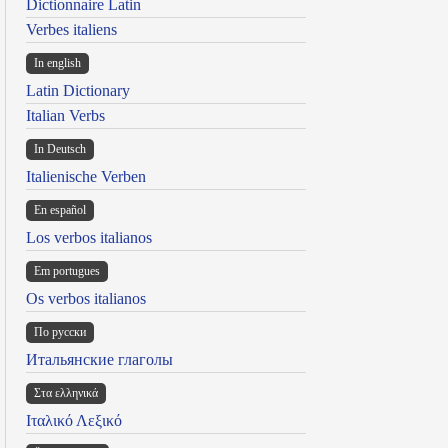
Dictionnaire Latin
Verbes italiens
In english
Latin Dictionary
Italian Verbs
In Deutsch
Italienische Verben
En español
Los verbos italianos
Em portugues
Os verbos italianos
По русски
Итальянские глаголы
Στα ελληνικά
Ιταλικό Λεξικό