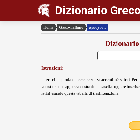
Dizionario Greco
Home
›
Greco-Italiano
›
πρόσχυσις
Dizionario
Istruzioni:
Inserisci la parola da cercare senza accenti né spiriti. Per i
la tastiera che appare a destra della casella, oppure inserisci
latini usando questa
tabella di traslitterazione
.