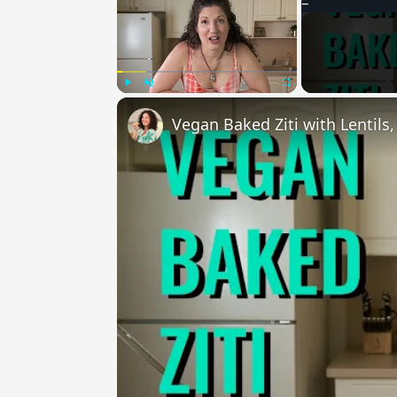
Play
Unmute
Fullscreen
Vegan Baked Ziti with Lentils