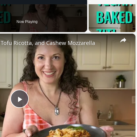
Now Playing
×
, Tofu Ricotta, and Cashew Mozzarella
Play
Video