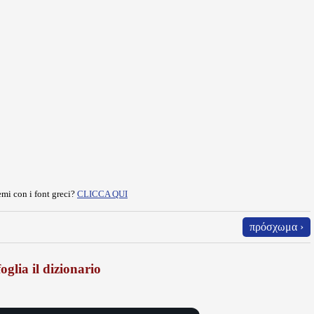
mi con i font greci?
CLICCA QUI
πρόσχωμα ›
oglia il dizionario