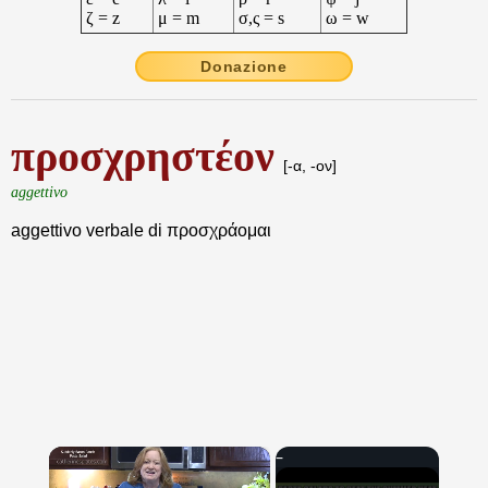
ζ = z
μ = m
σ,ς = s
ω = w
Donazione
προσχρηστέον
[-α, -ον]
aggettivo
aggettivo verbale di προσχράομαι
×