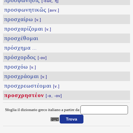
προσφώνησις
[-εως, ἡ]
προσφωνητικῶς
[avv.]
προσχαίρω
[v.]
προσχαρίζομαι
[v.]
προσχέθομαι
πρόσχημα
...
πρόσχορδος
[-ον]
προσχόω
[v.]
προσχράομαι
[v.]
προσχρεωστέομαι
[v.]
προσχρηστέον
[-α, -ον]
Sfoglia il dizionario greco italiano a partire da:
{{ID:PROSCRHSTEON100}}