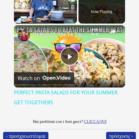
Now Playing
×
Play
Unmute
Fullscreen
PERFECT PASTA SALADS FOR YOUR SUMMER GET TOGETHERS
Play
Watch on
Video
PERFECT PASTA SALADS FOR YOUR SUMMER
GET TOGETHERS
Hai problemi con i font greci?
CLICCA QUI
‹ προσχρεωστέομαι
πρόσχυσις ›