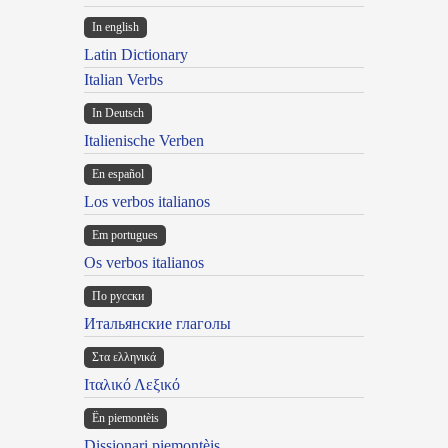
In english
Latin Dictionary
Italian Verbs
In Deutsch
Italienische Verben
En español
Los verbos italianos
Em portugues
Os verbos italianos
По русски
Итальянские глаголы
Στα ελληνικά
Ιταλικό Λεξικό
Ën piemontèis
Dissionari piemontèis