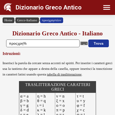
Dizionario Greco Antico
Home
›
Greco-Italiano
›
προσχρηστέον
Dizionario Greco Antico - Italiano
Istruzioni:
Inserisci la parola da cercare senza accenti né spiriti. Per inserire i caratteri greci
usa la tastiera che appare a destra della casella, oppure inserisci la trascrizione
in caratteri latini usando questa
tabella di traslitterazione
.
TRASLITTERAZIONE CARATTERI
GRECI
α = a
η = h
ν = n
τ = t
β = b
θ = q
ξ = x
υ = y
γ = g
ι = i
ο = o
φ = f
δ = d
κ = k
π = p
χ = c
ε = e
λ = l
ρ = r
ψ = j