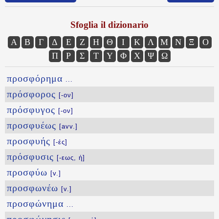
Sfoglia il dizionario
Α
Β
Γ
Δ
Ε
Ζ
Η
Θ
Ι
Κ
Λ
Μ
Ν
Ξ
Ο
Π
Ρ
Σ
Τ
Υ
Φ
Χ
Ψ
Ω
προσφόρημα
...
πρόσφορος
[-ον]
πρόσφυγος
[-ον]
προσφυέως
[avv.]
προσφυής
[-ές]
πρόσφυσις
[-εως, ἡ]
προσφύω
[v.]
προσφωνέω
[v.]
προσφώνημα
...