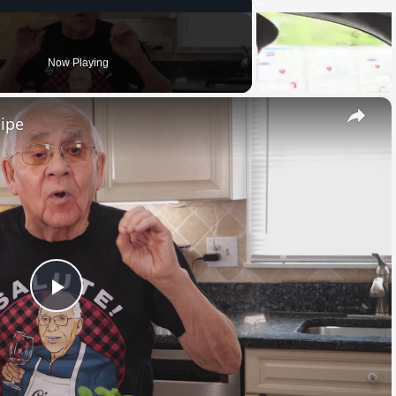
Now Playing
×
cipe
Play
Video