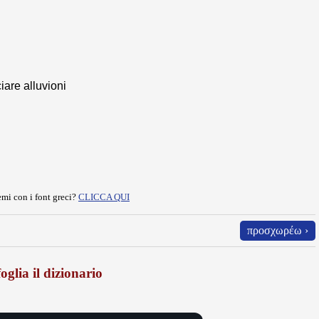
iare alluvioni
mi con i font greci?
CLICCA QUI
προσχωρέω ›
oglia il dizionario