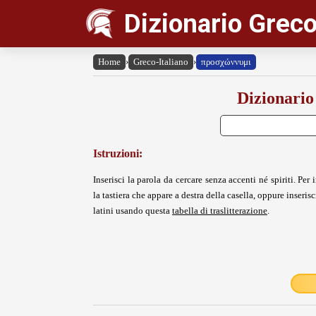
Dizionario Greco
Home
›
Greco-Italiano
›
προσχώννυμι
Dizionario
Istruzioni:
Inserisci la parola da cercare senza accenti né spiriti. Per i
la tastiera che appare a destra della casella, oppure inserisci
latini usando questa
tabella di traslitterazione
.