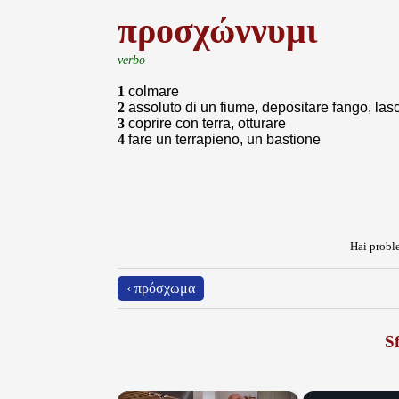
προσχώννυμι
verbo
1
colmare
2
assoluto di un fiume, depositare fango, lasc
3
coprire con terra, otturare
4
fare un terrapieno, un bastione
Hai proble
‹ πρόσχωμα
Sf
×