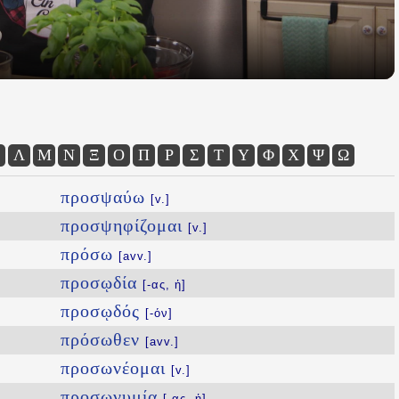
Λ
Μ
Ν
Ξ
Ο
Π
Ρ
Σ
Τ
Υ
Φ
Χ
Ψ
Ω
προσψαύω
[v.]
προσψηφίζομαι
[v.]
πρόσω
[avv.]
προσῳδία
[-ας, ἡ]
προσῳδός
[-όν]
πρόσωθεν
[avv.]
προσωνέομαι
[v.]
προσωνυμία
[-ας, ἡ]