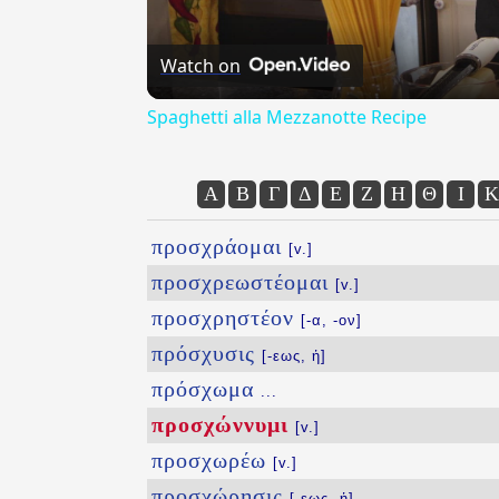
Watch on
Spaghetti alla Mezzanotte Recipe
Α
Β
Γ
Δ
Ε
Ζ
Η
Θ
Ι
Κ
προσχράομαι
[v.]
προσχρεωστέομαι
[v.]
προσχρηστέον
[-α, -ον]
πρόσχυσις
[-εως, ἡ]
πρόσχωμα
...
προσχώννυμι
[v.]
προσχωρέω
[v.]
προσχώρησις
[-εως, ἡ]