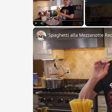
Play
Unmute
Fullscreen
Spaghetti alla Mezzanotte Re