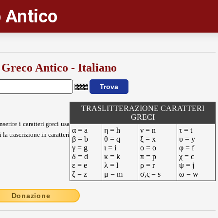
 Antico
 Greco Antico - Italiano
TRASLITTERAZIONE CARATTERI
GRECI
nserire i caratteri greci usa
α = a
η = h
ν = n
τ = t
 la trascrizione in caratteri
β = b
θ = q
ξ = x
υ = y
γ = g
ι = i
ο = o
φ = f
δ = d
κ = k
π = p
χ = c
ε = e
λ = l
ρ = r
ψ = j
ζ = z
μ = m
σ,ς = s
ω = w
Donazione