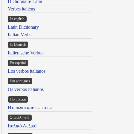
Dictionnaire Latin
Verbes italiens
In english
Latin Dictionary
Italian Verbs
In Deutsch
Italienische Verben
En español
Los verbos italianos
Em portugues
Os verbos italianos
По русски
Итальянские глаголы
Στα ελληνικά
Ιταλικό Λεξικό