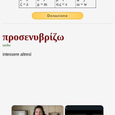
ζ = z
μ = m
σ,ς = s
ω = w
Donazione
προσενυβρίζω
verbo
intessere altresì
×