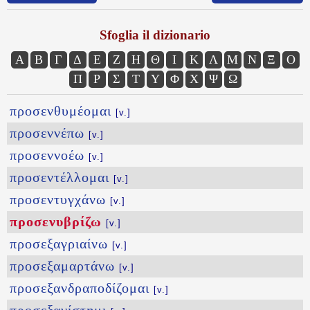
Sfoglia il dizionario
Α
Β
Γ
Δ
Ε
Ζ
Η
Θ
Ι
Κ
Λ
Μ
Ν
Ξ
Ο
Π
Ρ
Σ
Τ
Υ
Φ
Χ
Ψ
Ω
προσενθυμέομαι
[v.]
προσεννέπω
[v.]
προσεννοέω
[v.]
προσεντέλλομαι
[v.]
προσεντυγχάνω
[v.]
προσενυβρίζω
[v.]
προσεξαγριαίνω
[v.]
προσεξαμαρτάνω
[v.]
προσεξανδραποδίζομαι
[v.]