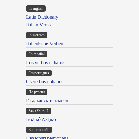
In english
Latin Dictionary
Italian Verbs
In Deutsch
Italienische Verben
En español
Los verbos italianos
Em portugues
Os verbos italianos
По русски
Итальянские глаголы
Στα ελληνικά
Ιταλικό Λεξικό
Ën piemontèis
Dissionari piemontèis