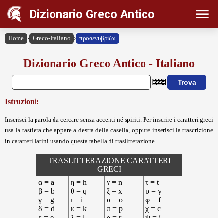
Dizionario Greco Antico
Home
›
Greco-Italiano
›
προσενυβρίζω
Dizionario Greco Antico - Italiano
Istruzioni:
Inserisci la parola da cercare senza accenti né spiriti. Per inserire i caratteri greci
usa la tastiera che appare a destra della casella, oppure inserisci la trascrizione
in caratteri latini usando questa
tabella di traslitterazione
.
TRASLITTERAZIONE CARATTERI
GRECI
α = a
η = h
ν = n
τ = t
β = b
θ = q
ξ = x
υ = y
γ = g
ι = i
ο = o
φ = f
δ = d
κ = k
π = p
χ = c
ε = e
λ = l
ρ = r
ψ = j