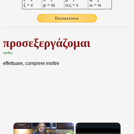
ζ = z
μ = m
σ,ς = s
ω = w
Donazione
προσεξεργάζομαι
verbo
effettuare, compiere inoltre
×