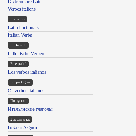
Dictionnaire Latin
Verbes italiens
In english
Latin Dictionary
Italian Verbs
In Deutsch
Italienische Verben
En español
Los verbos italianos
Em portugues
Os verbos italianos
По русски
Итальянские глаголы
Στα ελληνικά
Ιταλικό Λεξικό