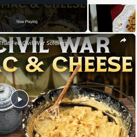
Now Playing
×
hat Fed Civil War Soldiers
Play
Video