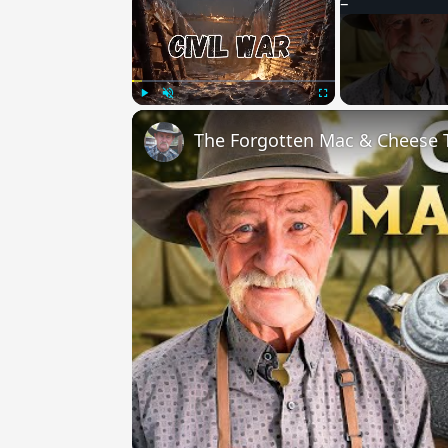
Play
Unmute
Fullscreen
The Forgotten Mac & Cheese T