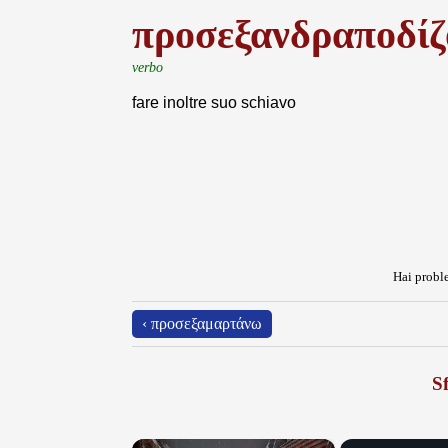
προσεξανδραποδίζ
verbo
fare inoltre suo schiavo
Hai proble
‹ προσεξαμαρτάνω
Sf
×