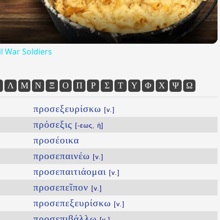
l War Soldiers
Λ
Μ
Ν
Ξ
Ο
Π
Ρ
Σ
Τ
Υ
Φ
Χ
Ψ
Ω
προσεξευρίσκω
[v.]
πρόσεξις
[-εως, ἡ]
προσέοικα
προσεπαινέω
[v.]
προσεπαιτιάομαι
[v.]
προσεπεῖπον
[v.]
προσεπεξευρίσκω
[v.]
προσεπιβάλλω
[v.]