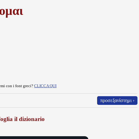
ομαι
mi con i font greci?
CLICCA QUI
προσεξανίστημι ›
oglia il dizionario