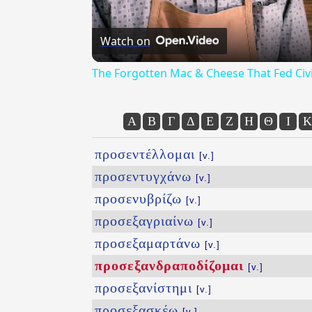
Watch on
The Forgotten Mac & Cheese That Fed Civi
Α
Β
Γ
Δ
Ε
Ζ
Η
Θ
Ι
Κ
προσεντέλλομαι
[v.]
προσεντυγχάνω
[v.]
προσενυβρίζω
[v.]
προσεξαγριαίνω
[v.]
προσεξαμαρτάνω
[v.]
προσεξανδραποδίζομαι
[v.]
προσεξανίστημι
[v.]
προσεξασκέω
[v.]