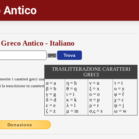
 Antico
 Greco Antico - Italiano
TRASLITTERAZIONE CARATTERI
GRECI
nserire i caratteri greci usa
α = a
η = h
ν = n
τ = t
 la trascrizione in caratteri
β = b
θ = q
ξ = x
υ = y
γ = g
ι = i
ο = o
φ = f
δ = d
κ = k
π = p
χ = c
ε = e
λ = l
ρ = r
ψ = j
ζ = z
μ = m
σ,ς = s
ω = w
Donazione