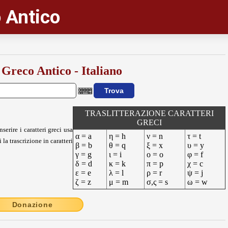
 Antico
 Greco Antico - Italiano
TRASLITTERAZIONE CARATTERI
GRECI
nserire i caratteri greci usa
α = a
η = h
ν = n
τ = t
 la trascrizione in caratteri
β = b
θ = q
ξ = x
υ = y
γ = g
ι = i
ο = o
φ = f
δ = d
κ = k
π = p
χ = c
ε = e
λ = l
ρ = r
ψ = j
ζ = z
μ = m
σ,ς = s
ω = w
Donazione