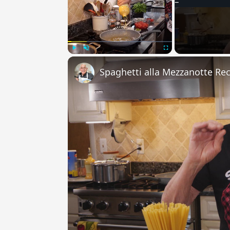
Play
Unmute
Fullscreen
Spaghetti alla Mezzanotte Re