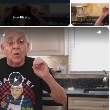
Now Playing
×
cipe
Play
Video