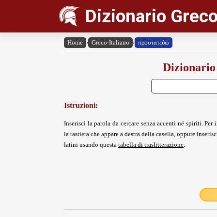
Dizionario Greco
Home
›
Greco-Italiano
›
προστατεύω
Dizionario
Istruzioni:
Inserisci la parola da cercare senza accenti né spiriti. Per i
la tastiera che appare a destra della casella, oppure inserisci
latini usando questa
tabella di traslitterazione
.