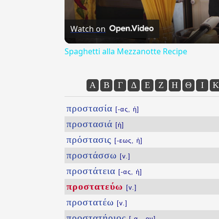
Watch on
Spaghetti alla Mezzanotte Recipe
Α
Β
Γ
Δ
Ε
Ζ
Η
Θ
Ι
Κ
προστασία
[-ας, ἡ]
προστασιά
[ἡ]
πρόστασις
[-εως, ἡ]
προστάσσω
[v.]
προστάτεια
[-ας, ἡ]
προστατεύω
[v.]
προστατέω
[v.]
προστατήριος
[-α, -ον]