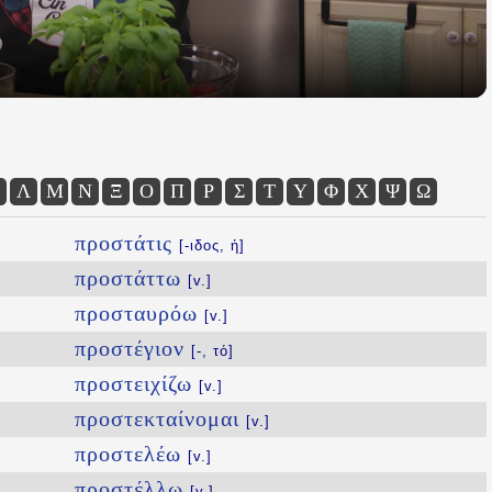
Λ
Μ
Ν
Ξ
Ο
Π
Ρ
Σ
Τ
Υ
Φ
Χ
Ψ
Ω
προστάτις
[-ιδος, ἡ]
προστάττω
[v.]
προσταυρόω
[v.]
προστέγιον
[-, τό]
προστειχίζω
[v.]
προστεκταίνομαι
[v.]
προστελέω
[v.]
προστέλλω
[v.]