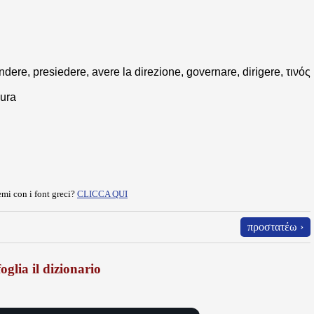
dere, presiedere, avere la direzione, governare, dirigere, τινός
cura
mi con i font greci?
CLICCA QUI
προστατέω ›
oglia il dizionario