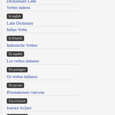
Dictionnaire Latin
Verbes italiens
In english
Latin Dictionary
Italian Verbs
In Deutsch
Italienische Verben
En español
Los verbos italianos
Em portugues
Os verbos italianos
По русски
Итальянские глаголы
Στα ελληνικά
Ιταλικό Λεξικό