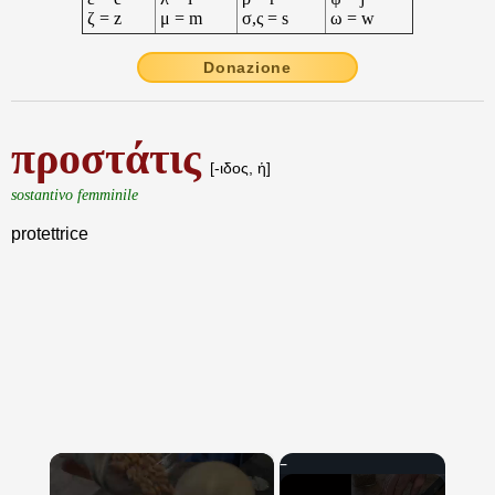
ζ = z
μ = m
σ,ς = s
ω = w
Donazione
προστάτις
[-ιδος, ἡ]
sostantivo femminile
protettrice
×