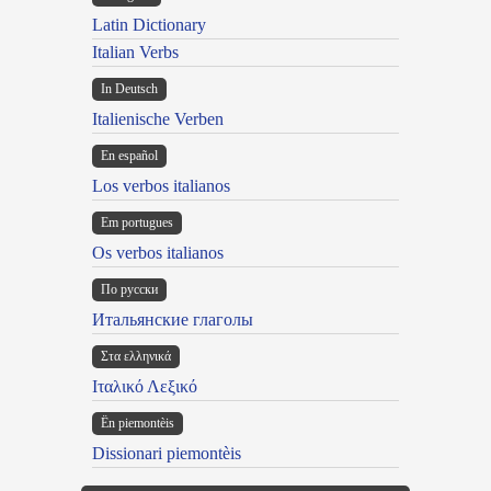
Latin Dictionary
Italian Verbs
In Deutsch
Italienische Verben
En español
Los verbos italianos
Em portugues
Os verbos italianos
По русски
Итальянские глаголы
Στα ελληνικά
Ιταλικό Λεξικό
Ën piemontèis
Dissionari piemontèis