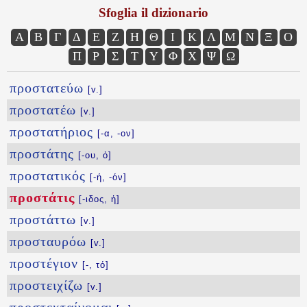
Sfoglia il dizionario
Α
Β
Γ
Δ
Ε
Ζ
Η
Θ
Ι
Κ
Λ
Μ
Ν
Ξ
Ο
Π
Ρ
Σ
Τ
Υ
Φ
Χ
Ψ
Ω
προστατεύω
[v.]
προστατέω
[v.]
προστατήριος
[-α, -ον]
προστάτης
[-ου, ὁ]
προστατικός
[-ή, -όν]
προστάτις
[-ιδος, ἡ]
προστάττω
[v.]
προσταυρόω
[v.]
προστέγιον
[-, τό]
προστειχίζω
[v.]