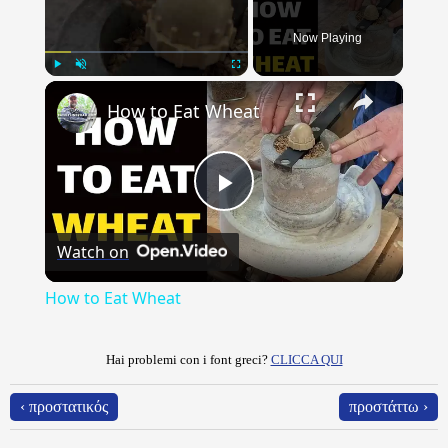
Now Playing
×
Play
Unmute
Fullscreen
How to Eat Wheat
Play
Watch on
Video
How to Eat Wheat
Hai problemi con i font greci?
CLICCA QUI
‹ προστατικός
προστάττω ›