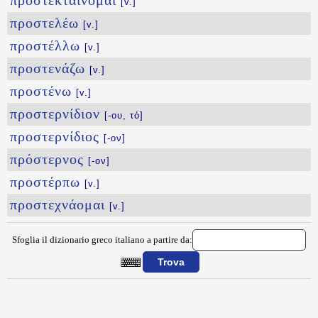
προστεκταίνομαι
[v.]
προστελέω
[v.]
προστέλλω
[v.]
προστενάζω
[v.]
προστένω
[v.]
προστερνίδιον
[-ου, τό]
προστερνίδιος
[-ον]
πρόστερνος
[-ον]
προστέρπω
[v.]
προστεχνάομαι
[v.]
Sfoglia il dizionario greco italiano a partire da:
{{ID:PROSTATIS100}}
---CACHE---