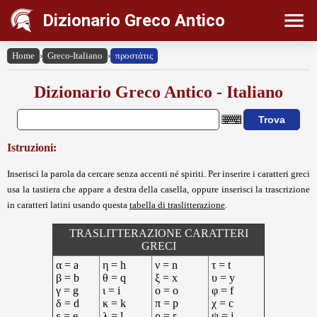
Dizionario Greco Antico
Home
›
Greco-Italiano
›
προστάτις
Dizionario Greco Antico - Italiano
Istruzioni:
Inserisci la parola da cercare senza accenti né spiriti. Per inserire i caratteri greci
usa la tastiera che appare a destra della casella, oppure inserisci la trascrizione
in caratteri latini usando questa
tabella di traslitterazione
.
TRASLITTERAZIONE CARATTERI
GRECI
α = a
η = h
ν = n
τ = t
β = b
θ = q
ξ = x
υ = y
γ = g
ι = i
ο = o
φ = f
δ = d
κ = k
π = p
χ = c
ε = e
λ = l
ρ = r
ψ = j