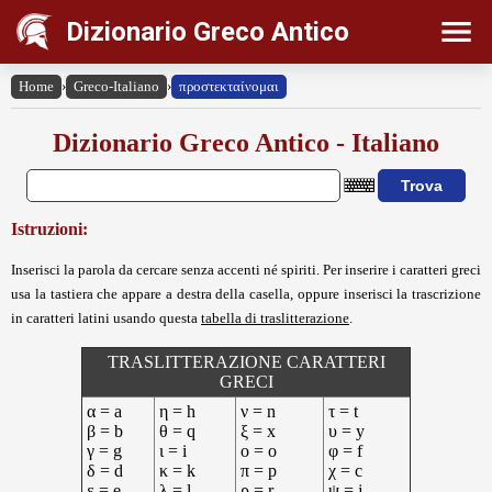
Dizionario Greco Antico
Home
›
Greco-Italiano
›
προστεκταίνομαι
Dizionario Greco Antico - Italiano
Istruzioni:
Inserisci la parola da cercare senza accenti né spiriti. Per inserire i caratteri greci
usa la tastiera che appare a destra della casella, oppure inserisci la trascrizione
in caratteri latini usando questa
tabella di traslitterazione
.
TRASLITTERAZIONE CARATTERI
GRECI
α = a
η = h
ν = n
τ = t
β = b
θ = q
ξ = x
υ = y
γ = g
ι = i
ο = o
φ = f
δ = d
κ = k
π = p
χ = c
ε = e
λ = l
ρ = r
ψ = j