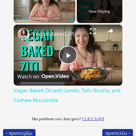
Now Playing
×
Play
Unmute
Fullscreen
Vegan Baked Ziti with Lentils, Tofu Ricotta, and Cashew Mozzarella
Play
Watch on
Video
Vegan Baked Ziti with Lentils, Tofu Ricotta, and
Cashew Mozzarella
Hai problemi con i font greci?
CLICCA QUI
‹ προστειχίζω
προστελέω ›