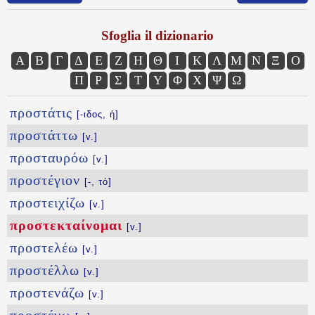
Sfoglia il dizionario
Α
Β
Γ
Δ
Ε
Ζ
Η
Θ
Ι
Κ
Λ
Μ
Ν
Ξ
Ο
Π
Ρ
Σ
Τ
Υ
Φ
Χ
Ψ
Ω
προστάτις
[-ιδος, ἡ]
προστάττω
[v.]
προσταυρόω
[v.]
προστέγιον
[-, τό]
προστειχίζω
[v.]
προστεκταίνομαι
[v.]
προστελέω
[v.]
προστέλλω
[v.]
προστενάζω
[v.]