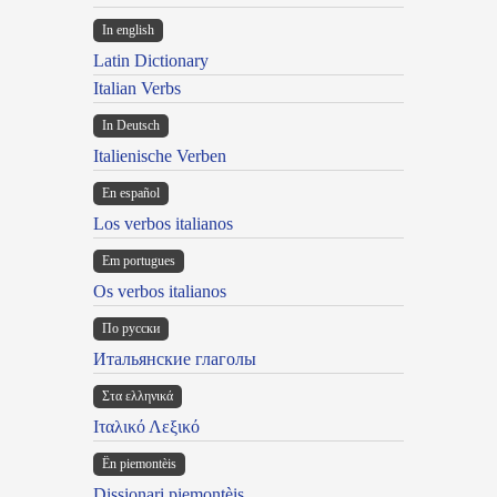
In english
Latin Dictionary
Italian Verbs
In Deutsch
Italienische Verben
En español
Los verbos italianos
Em portugues
Os verbos italianos
По русски
Итальянские глаголы
Στα ελληνικά
Ιταλικό Λεξικό
Ën piemontèis
Dissionari piemontèis