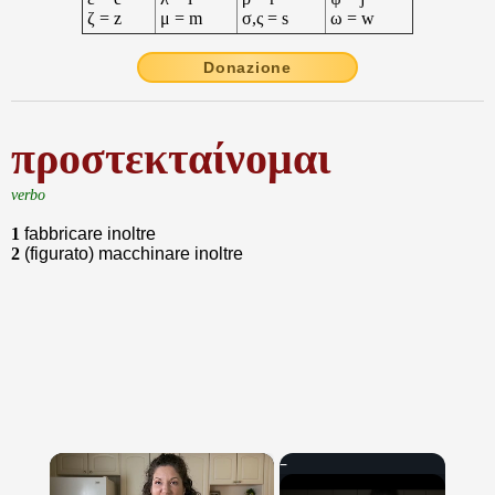
ζ = z
μ = m
σ,ς = s
ω = w
Donazione
προστεκταίνομαι
verbo
1
fabbricare inoltre
2
(figurato) macchinare inoltre
×