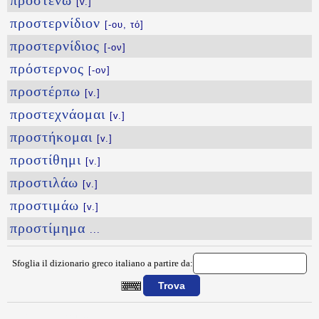
προστένω
[v.]
προστερνίδιον
[-ου, τό]
προστερνίδιος
[-ον]
πρόστερνος
[-ον]
προστέρπω
[v.]
προστεχνάομαι
[v.]
προστήκομαι
[v.]
προστίθημι
[v.]
προστιλάω
[v.]
προστιμάω
[v.]
προστίμημα
...
Sfoglia il dizionario greco italiano a partire da:
{{ID:PROSTEKTAINOMAI100}}