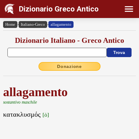
Dizionario Greco Antico
Home
›
Italiano-Greco
›
allagamento
Dizionario Italiano - Greco Antico
Donazione
allagamento
sostantivo maschile
κατακλυσμός
[ὁ]