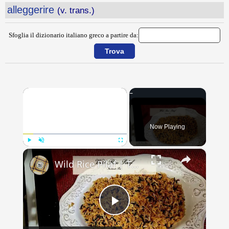
alleggerire
(v. trans.)
Sfoglia il dizionario italiano greco a partire da:
×
Now Playing
×
Play
Unmute
Fullscreen
Wild Rice Pilaf | The True Story Behind Rice-A-Roni | Instant Pot Recipe
Play