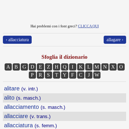
Hai problemi con i font greci?
CLICCA QUI
‹ allacciatura
allagare ›
Sfoglia il dizionario
A
B
G
D
E
Z
H
Q
I
K
L
M
N
X
O
P
R
S
T
Y
F
C
J
W
alitare
(v. intr.)
alito
(s. masch.)
allacciamento
(s. masch.)
allacciare
(v. trans.)
allacciatura
(s. femm.)