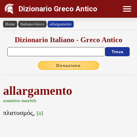
Dizionario Greco Antico
Home
›
Italiano-Greco
›
allargamento
Dizionario Italiano - Greco Antico
Donazione
allargamento
sostantivo maschile
πλατυσμός,
[ὁ]