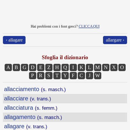
Hai problemi con i font greci?
CLICCA QUI
‹ allagare
allargare ›
Sfoglia il dizionario
A
B
G
D
E
Z
H
Q
I
K
L
M
N
X
O
P
R
S
T
Y
F
C
J
W
allacciamento
(s. masch.)
allacciare
(v. trans.)
allacciatura
(s. femm.)
allagamento
(s. masch.)
allagare
(v. trans.)