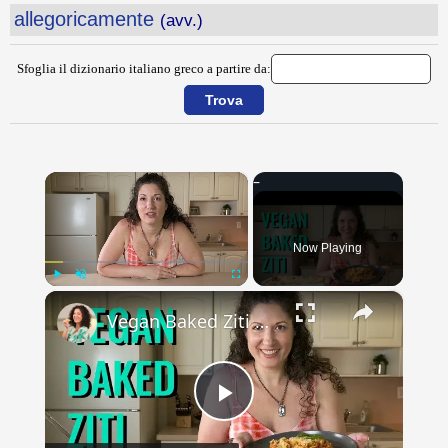
allegoricamente
(avv.)
Sfoglia il dizionario italiano greco a partire da:
×
Now Playing
×
Play
Unmute
Fullscreen
Vegan Baked Ziti with Lentils, Tofu Ricotta, and Cashew Mozzarella
Play