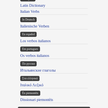
Latin Dictionary
Italian Verbs
In Deutsch
Italienische Verben
En español
Los verbos italianos
Em portugues
Os verbos italianos
По русски
Итальянские глаголы
Στα ελληνικά
Ιταλικό Λεξικό
Ën piemontèis
Dissionari piemontèis