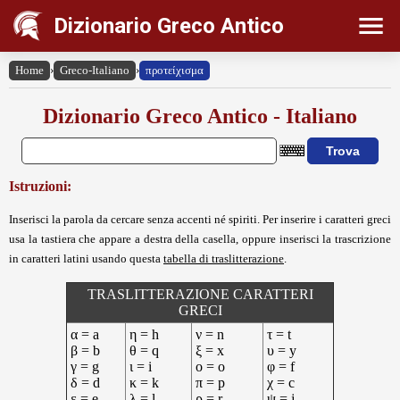
Dizionario Greco Antico
Home
›
Greco-Italiano
›
προτείχισμα
Dizionario Greco Antico - Italiano
Istruzioni:
Inserisci la parola da cercare senza accenti né spiriti. Per inserire i caratteri greci
usa la tastiera che appare a destra della casella, oppure inserisci la trascrizione
in caratteri latini usando questa
tabella di traslitterazione
.
TRASLITTERAZIONE CARATTERI
GRECI
α = a
η = h
ν = n
τ = t
β = b
θ = q
ξ = x
υ = y
γ = g
ι = i
ο = o
φ = f
δ = d
κ = k
π = p
χ = c
ε = e
λ = l
ρ = r
ψ = j