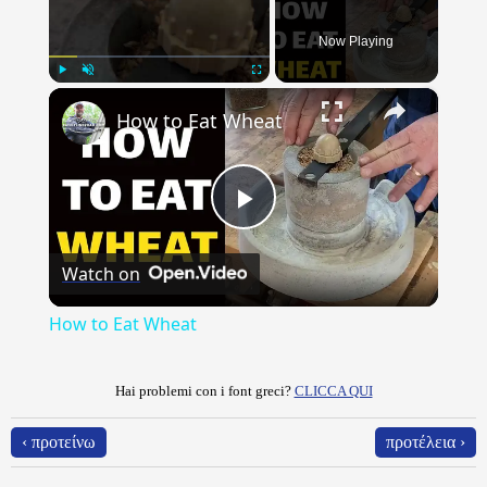
Now Playing
×
Play
Unmute
Fullscreen
How to Eat Wheat
Play
Watch on
Video
How to Eat Wheat
Hai problemi con i font greci?
CLICCA QUI
‹ προτείνω
προτέλεια ›