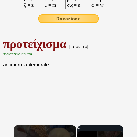
ζ = z
μ = m
σ,ς = s
ω = w
Donazione
προτείχισμα
[-ατος, τό]
sostantivo neutro
antimuro, antemurale
×