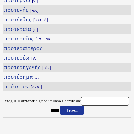
προτέμνω
[v.]
προτενής
[-ές]
προτένθης
[-ου, ὁ]
προτεραία
[ἡ]
προτεραῖος
[-α, -ον]
προτεραίτερος
προτερέω
[v.]
προτερηγενής
[-ές]
προτέρημα
...
πρότερον
[avv.]
Sfoglia il dizionario greco italiano a partire da:
{{ID:PROTEICISMA100}}
---CACHE---