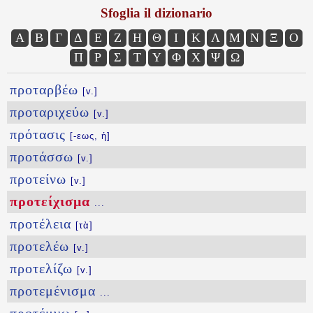
Sfoglia il dizionario
Α
Β
Γ
Δ
Ε
Ζ
Η
Θ
Ι
Κ
Λ
Μ
Ν
Ξ
Ο
Π
Ρ
Σ
Τ
Υ
Φ
Χ
Ψ
Ω
προταρβέω
[v.]
προταριχεύω
[v.]
πρότασις
[-εως, ἡ]
προτάσσω
[v.]
προτείνω
[v.]
προτείχισμα
...
προτέλεια
[τὰ]
προτελέω
[v.]
προτελίζω
[v.]
προτεμένισμα
...